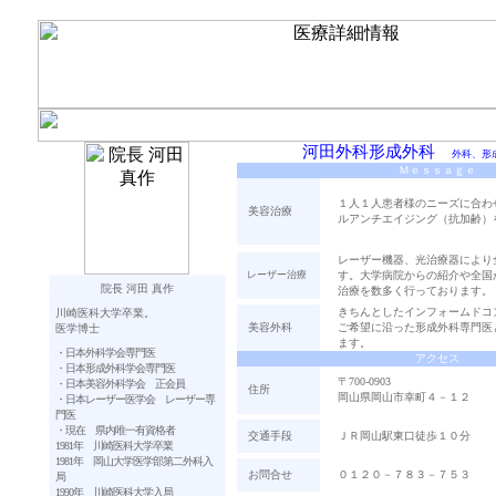
河田外科形成外科
外科、形
Ｍｅｓｓａｇｅ
１人１人患者様のニーズに合わ
美容治療
ルアンチエイジング（抗加齢
レーザー機器、光治療器により
レーザー治療
す。大学病院からの紹介や全国
院長 河田 真作
治療を数多く行っており
きちんとしたインフォームドコ
川崎医科大学卒業。
美容外科
ご希望に沿った形成外科専門医
医学博士
ます。
・日本外科学会専門医
アクセス
・日本形成外科学会専門医
〒700-0903
・日本美容外科学会 正会員
住所
岡山県岡山市幸町４－１２
・日本レーザー医学会 レーザー専
門医
・現在 県内唯一有資格者
交通手段
ＪＲ岡山駅東口徒歩１０分
1981年 川崎医科大学卒業
1981年 岡山大学医学部第二外科入
お問合せ
０１２０－７８３－７５３
局
1990年 川崎医科大学入局