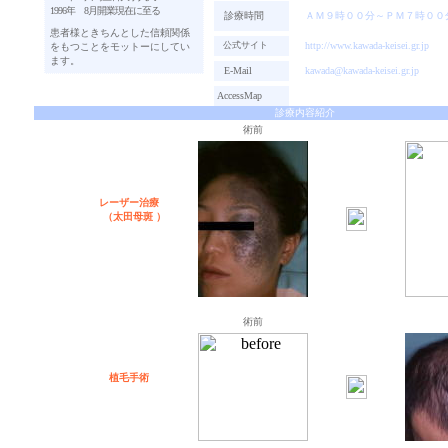
1996年 8月開業現在に至る
診療時間
ＡＭ９時００分～ＰＭ７時００
患者様ときちんとした信頼関係
公式サイト
http://www.kawada-keisei.gr.jp
をもつことをモットーにしてい
ます。
E-Mail
kawada@kawada-keisei.gr.jp
AccessMap
診療内容紹介
術前
レーザー治療
（太田母斑 ）
術前
植毛手術