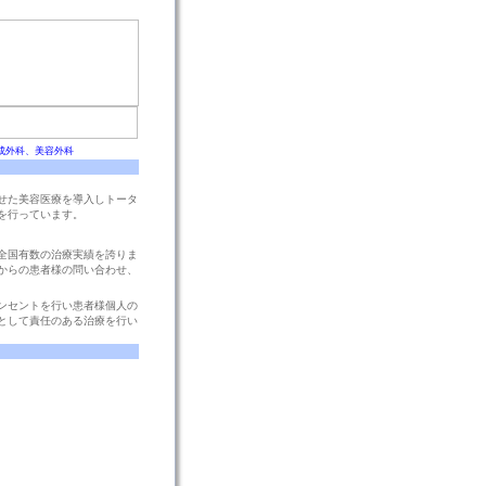
成外科、美容外科
せた美容医療を導入しトータ
）を行っています。
全国有数の治療実績を誇りま
からの患者様の問い合わせ、
ます。
ンセントを行い患者様個人の
として責任のある治療を行い