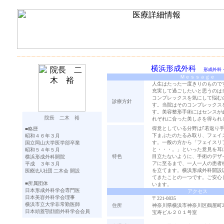
横浜形成外科
形成外科
Ｍｅｓｓａｇｅ
人生はたった一度きりのもので
充実して過ごしたいと思うのは
コンプレックスを気にして悩む
診療方針
す。当院はそのコンプレックス
す。美容整形手術にはセンスが
院長 二木 裕
れぞれに合った美しさを得られ
得意としている分野は｢若返り
■略歴
下まぶたのたるみ取り、フェイ
昭和４６年３月
す。一般の方から「フェイスリ
国立岡山大学医学部卒業
と・・・。」といった意見を耳
昭和５４年５月
特色
目立たないように、手術のデザ
横浜形成外科開院
アに至るまで、一人一人の患者
平成 ３年３月
を立てます。横浜形成外科開設
医療法人社団
二木会 開設
てきたことの一つです。ご安心
■所属団体
います。
日本形成外科学会専門医
アクセス
日本美容外科学会理事
〒221-0835
横浜市立大学非常勤医師
住所
神奈川県横浜市神奈川区鶴屋町2-1
日本頭蓋顎顔面外科学会会員
宝寿ビル２０１号室