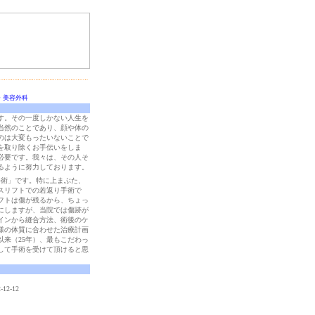
・美容外科
す。その一度しかない人生を
当然のことであり、顔や体の
のは大変もったいないことで
を取り除くお手伝いをしま
必要です。我々は、その人そ
るように努力しております。
手術」です。特に上まぶた、
スリフトでの若返り手術で
フトは傷が残るから、ちょっ
にしますが、当院では傷跡が
インから縫合方法、術後のケ
様の体質に合わせた治療計画
以来（25年）、最もこだわっ
して手術を受けて頂けると思
2-12