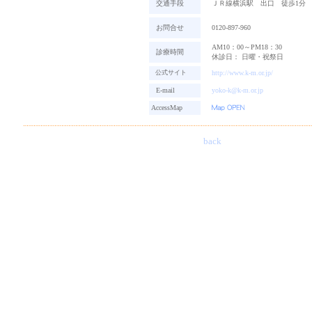
交通手段
ＪＲ線横浜駅 出口 徒歩1分
お問合せ
0120-897-960
AM10：00～PM18：30
診療時間
休診日： 日曜・祝祭日
公式サイト
http://www.k-m.or.jp/
E-mail
yoko-k@k-m.or.jp
AccessMap
back